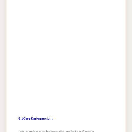
Größere Kartenansicht
Ich glaube wir haben die geilsten Spots