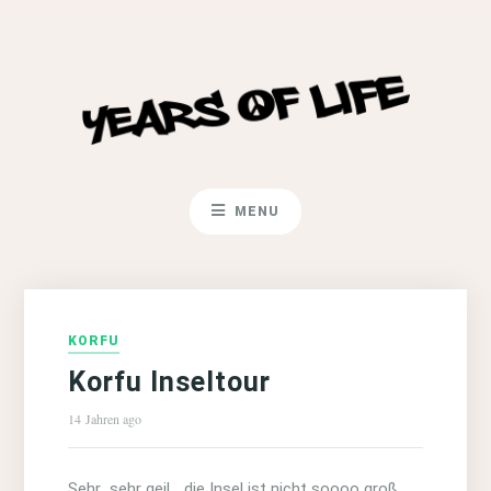
MENU
KORFU
Korfu Inseltour
14 Jahren ago
Sehr…sehr geil… die Insel ist nicht soooo groß