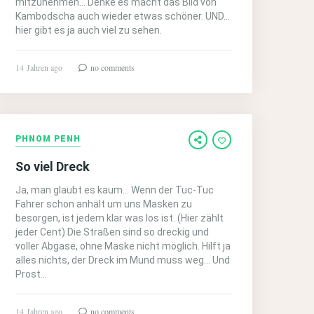
mitzunehmen… Denke es macht das Bild von
Kambodscha auch wieder etwas schöner. UND…
hier gibt es ja auch viel zu sehen.
14 Jahren ago
no comments
PHNOM PENH
So viel Dreck
Ja, man glaubt es kaum… Wenn der Tuc-Tuc
Fahrer schon anhält um uns Masken zu
besorgen, ist jedem klar was los ist. (Hier zählt
jeder Cent) Die Straßen sind so dreckig und
voller Abgase, ohne Maske nicht möglich. Hilft ja
alles nichts, der Dreck im Mund muss weg… Und
Prost…
14 Jahren ago
no comments