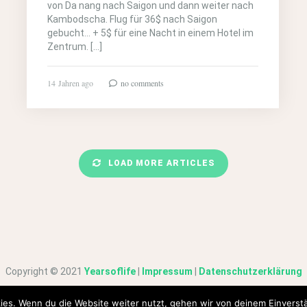
von Da nang nach Saigon und dann weiter nach
Kambodscha. Flug für 36$ nach Saigon
gebucht… + 5$ für eine Nacht in einem Hotel im
Zentrum. […]
14 Jahren ago
no comments
LOAD MORE ARTICLES
Copyright © 2021
Yearsoflife
|
Impressum
|
Datenschutzerklärung
ies. Wenn du die Website weiter nutzt, gehen wir von deinem Einverstä