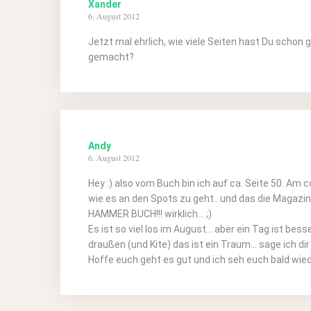
Xander
6. August 2012
Jetzt mal ehrlich, wie viele Seiten hast Du schon
gemacht?
Andy
6. August 2012
Hey :) also vom Buch bin ich auf ca. Seite 50. Am co
wie es an den Spots zu geht.. und das die Magazi
HAMMER BUCH!!! wirklich… ;)
Es ist so viel los im August… aber ein Tag ist be
draußen (und Kite) das ist ein Traum… sage ich dir 
Hoffe euch geht es gut und ich seh euch bald wie